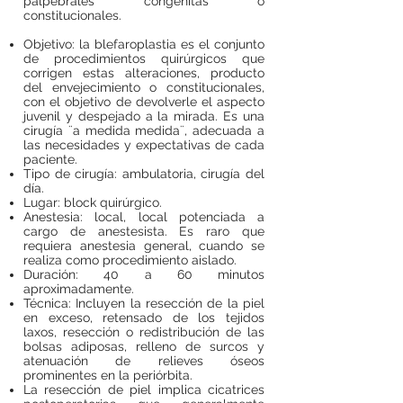
palpebrales congénitas o
constitucionales.
Objetivo: la blefaroplastia es el conjunto
de procedimientos quirúrgicos que
corrigen estas alteraciones, producto
del envejecimiento o constitucionales,
con el objetivo de devolverle el aspecto
juvenil y despejado a la mirada. Es una
cirugía ¨a medida medida¨, adecuada a
las necesidades y expectativas de cada
paciente.
Tipo de cirugía: ambulatoria, cirugía del
día.
Lugar: block quirúrgico.
Anestesia: local, local potenciada a
cargo de anestesista. Es raro que
requiera anestesia general, cuando se
realiza como procedimiento aislado.
Duración: 40 a 60 minutos
aproximadamente.
Técnica: Incluyen la resección de la piel
en exceso, retensado de los tejidos
laxos, resección o redistribución de las
bolsas adiposas, relleno de surcos y
atenuación de relieves óseos
prominentes en la periórbita.
La resección de piel implica cicatrices